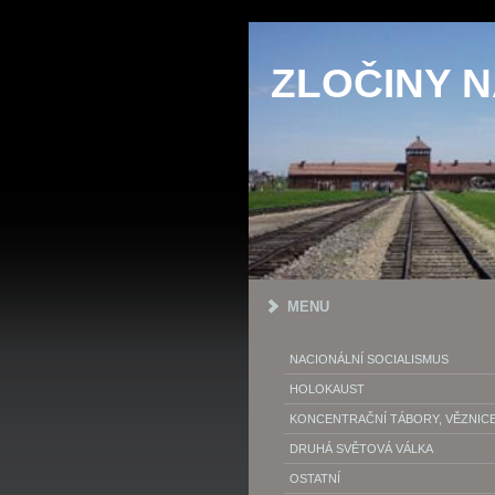
ZLOČINY 
MENU
NACIONÁLNÍ SOCIALISMUS
HOLOKAUST
KONCENTRAČNÍ TÁBORY, VĚZNIC
DRUHÁ SVĚTOVÁ VÁLKA
OSTATNÍ