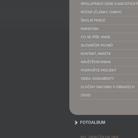
SPOLUPRÁCE SSSR S NACISTICK
RŮZNÉ (ČLÁNKY, ÚVAHY)
ŠKOLNÍ PRÁCE
KNIHOVNA
CO SE PÍŠE JINDE
SLOVNÍČEK POJMŮ
KONTAKT, ANKETA
NÁVŠTĚVNÍ KNIHA
PODPOŘTE PROJEKT
VIDEA, DOKUMENTY
ZLOČINY NACISMU V OBRAZECH
ÚVOD
FOTOALBUM
BYL JSEM ČÍSLEM 7809