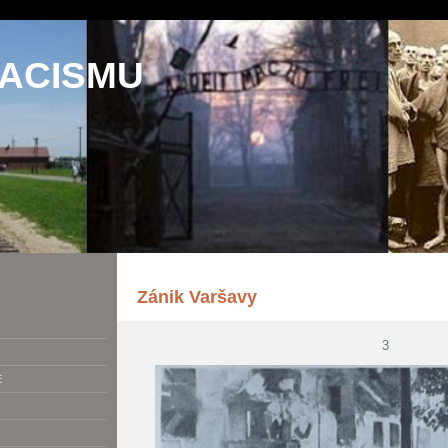
NACISMU
Zánik Varšavy
3
E