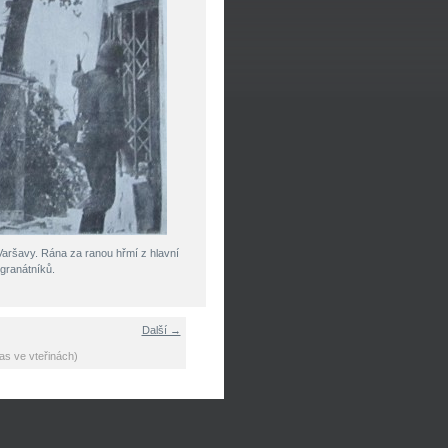
 Varšavy. Rána za ranou hřmí z hlavní
 granátníků.
Další →
as ve vteřinách)