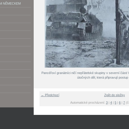
ÝM NĚMECKEM
Pancéřoví granátníci ničí nepřátelské skupiny v severní části
útočných děl, která připravují postup
← Předchozí
Zpět do složky
Automatické procházení:
3
|
4
|
5
|
6
|
7
(č