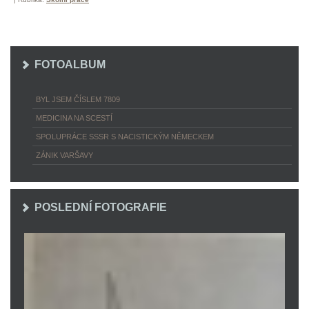
FOTOALBUM
BYL JSEM ČÍSLEM 7809
MEDICINA NA SCESTÍ
SPOLUPRÁCE SSSR S NACISTICKÝM NĚMECKEM
ZÁNIK VARŠAVY
POSLEDNÍ FOTOGRAFIE