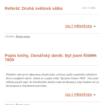
Referát: Druhá světová válka
31. 5. 2011
CELÝ PŘÍSPĚVEK
|
Rubrika:
Školní práce
Popis knihy, čtenářský deník: Byl jsem číslem
31. 3. 2011
7809
Přináším vám první slibovanou školní práci, určenou spíše studentům středních
škol a studijních oborů. Jedná se o popis knihy "Byl jsem číslem 7809". Tuto práci
můžete použít např. do čtenářského deníku nebo do literatury, když budete mít za
úkol popsat a charakterizovat knihu.
CELÝ PŘÍSPĚVEK
|
Rubrika:
Školní práce