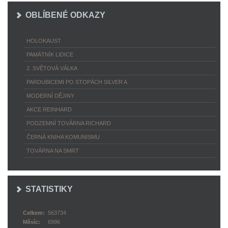
OBLÍBENÉ ODKAZY
HOLOKAUST
PAMÁTNÍK LIDICE
2. SVĚTOVÁ VÁLKA
PARDUBICEMI PO STOPÁCH SILVER A
MODERNÍ DĚJINY
AKCE REINHARD
PODZEMNÍ TOVÁRNA RICHARD
ČERNÁ KNIHA KOMUNISMU
TOVÁRNA NA SMRT
STATISTIKY
Celkem:
563734
Měsíc:
6996