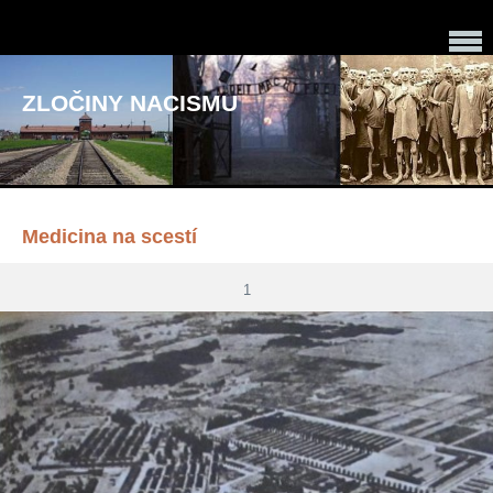
ZLOČINY NACISMU
Medicina na scestí
1