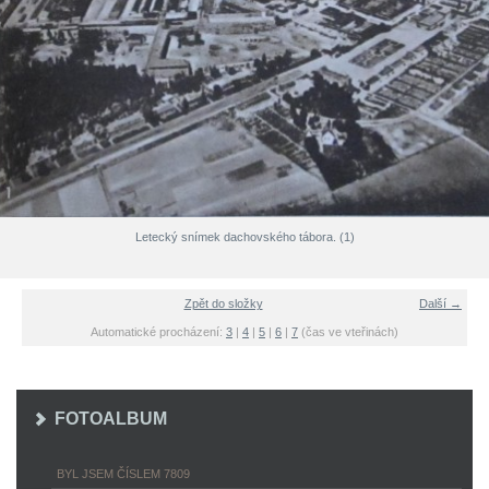
Letecký snímek dachovského tábora. (1)
Zpět do složky
Další →
Automatické procházení:
3
|
4
|
5
|
6
|
7
(čas ve vteřinách)
FOTOALBUM
BYL JSEM ČÍSLEM 7809