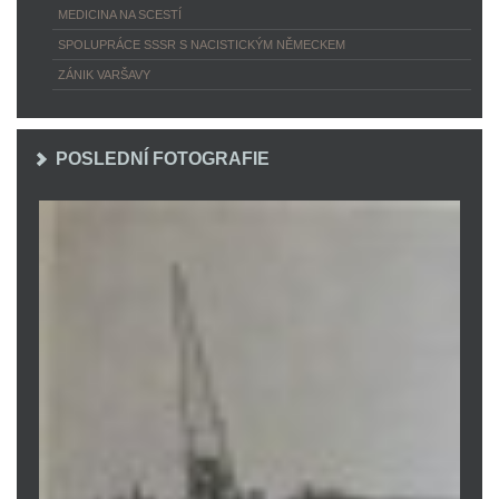
MEDICINA NA SCESTÍ
SPOLUPRÁCE SSSR S NACISTICKÝM NĚMECKEM
ZÁNIK VARŠAVY
POSLEDNÍ FOTOGRAFIE