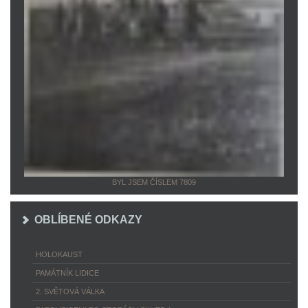
BYL JSEM ČÍSLEM 7809
OBLÍBENÉ ODKAZY
HOLOKAUST
PAMÁTNÍK LIDICE
2. SVĚTOVÁ VÁLKA