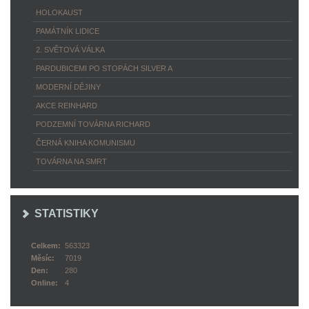
HOLOKAUST
PAMÁTNÍK LIDICE
2. SVĚTOVÁ VÁLKA
PARDUBICEMI PO STOPÁCH SILVER A
MODERNÍ DĚJINY
AKCE REINHARD
PODZEMNÍ TOVÁRNA RICHARD
ČERNÁ KNIHA KOMUNISMU
TOVÁRNA NA SMRT
STATISTIKY
Celkem:
563323
Měsíc:
7019
Den:
280
Online:
4