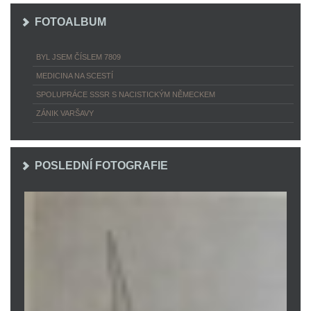
FOTOALBUM
BYL JSEM ČÍSLEM 7809
MEDICINA NA SCESTÍ
SPOLUPRÁCE SSSR S NACISTICKÝM NĚMECKEM
ZÁNIK VARŠAVY
POSLEDNÍ FOTOGRAFIE