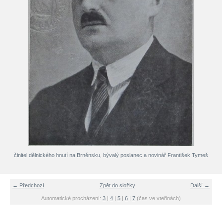
činitel dělnického hnutí na Brněnsku, bývalý poslanec a novinář František Tymeš
← Předchozí
Zpět do složky
Další →
Automatické procházení:
3
|
4
|
5
|
6
|
7
(čas ve vteřinách)