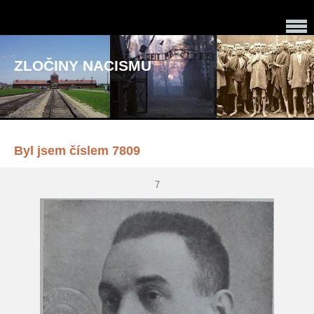
ZLOČINY NACISMU
Byl jsem číslem 7809
7