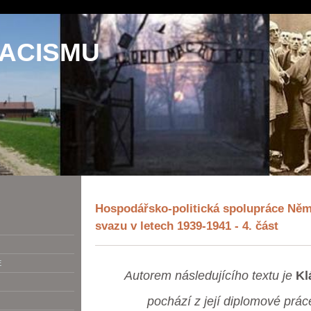
NACISMU
Hospodářsko-politická spolupráce Ně
svazu v letech 1939-1941 - 4. část
E
Autorem následujícího textu je
Kl
pochází z její diplomové prác