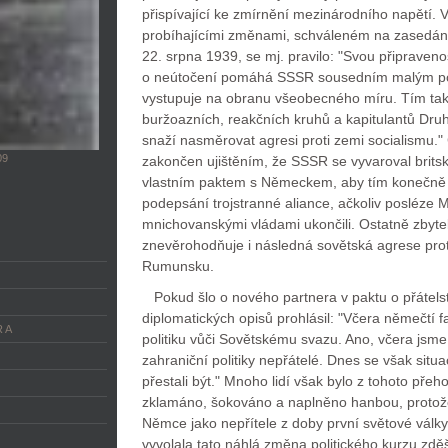
přispívající ke zmírnění mezinárodního napětí. 
probíhajícími změnami, schváleném na zasedání
22. srpna 1939, se mj. pravilo: "Svou připraven
o neútočení pomáhá SSSR sousedním malým p
vystupuje na obranu všeobecného míru. Tím ta
buržoazních, reakčních kruhů a kapitulantů Druhé
snaží nasměrovat agresi proti zemi socialismu."
09
zakončen ujištěním, že SSSR se vyvaroval brit
vlastním paktem s Německem, aby tím konečně při
podepsání trojstranné aliance, ačkoliv posléze M
mnichovanskými vládami ukončili. Ostatně zbyt
znevěrohodňuje i následná sovětská agrese proti
Rumunsku.
Pokud šlo o nového partnera v paktu o přátelst
diplomatických opisů prohlásil: "Včera němečtí fa
 A
politiku vůči Sovětskému svazu. Ano, včera jsme j
zahraniční politiky nepřátelé. Dnes se však situ
přestali být." Mnoho lidí však bylo z tohoto pře
zklamáno, šokováno a naplněno hanbou, protože 
Němce jako nepřítele z doby první světové války.
vyvolala tato náhlá změna politického kurzu zdě