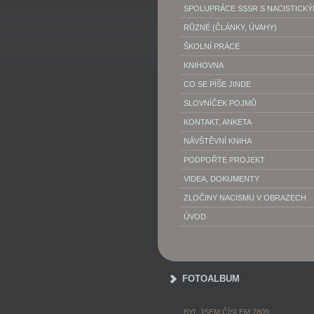
SPOLUPRÁCE SSSR S NACISTICK
RŮZNÉ (ČLÁNKY, ÚVAHY)
ŠKOLNÍ PRÁCE
KNIHOVNA
CO SE PÍŠE JINDE
SLOVNÍČEK POJMŮ
KONTAKT, ANKETA
NÁVŠTĚVNÍ KNIHA
PODPOŘTE PROJEKT
VIDEA, DOKUMENTY
ZLOČINY NACISMU V OBRAZECH
ÚVOD
FOTOALBUM
BYL JSEM ČÍSLEM 7809