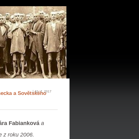
31. 7. 2017
mecka a Sovětského
ára Fabianková
a
e z roku 2006.