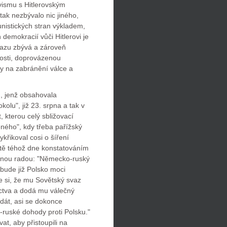
vismu s Hitlerovským
k nezbývalo nic jiného,
unistických stran výkladem,
demokracií vůči Hitlerovi je
vazu zbývá a zároveň
nosti, doprovázenou
ky na zabránění válce a
, jenž obsahovala
kolu", již 23. srpna a tak v
, kterou celý sbližovací
ěného", kdy třeba pařížský
křikoval cosi o šíření
ště téhož dne konstatováním
čnou radou: "Německo-ruský
ebude již Polsko moci
 si, že mu Sovětský svaz
ctva a dodá mu válečný
zdát, asi se dokonce
ruské dohody proti Polsku."
at, aby přistoupili na