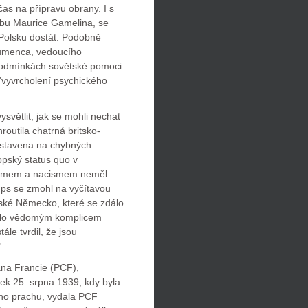
as na přípravu obrany. I s
ábu Maurice Gamelina, se
Polsku dostát. Podobně
oumenca, vedoucího
 podmínkách sovětské pomoci
 "vyvrcholení psychického
ysvětlit, jak se mohli nechat
outila chatrná britsko-
ostavena na chybných
pský status quo v
ismem a nacismem neměl
mps se zmohl na vyčítavou
ovské Německo, které se zdálo
stalo vědomým komplicem
tále tvrdil, že jsou
"
na Francie (PCF),
tek 25. srpna 1939, kdy byla
ého prachu, vydala PCF