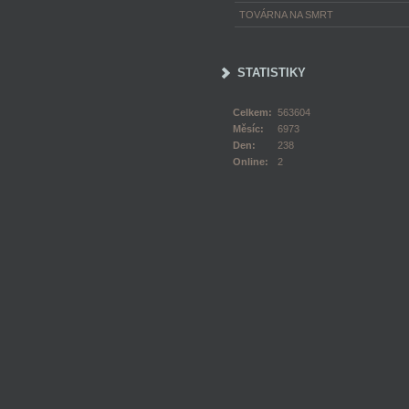
TOVÁRNA NA SMRT
STATISTIKY
Celkem:
563604
Měsíc:
6973
Den:
238
Online:
2