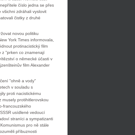
epřítele číslo jedna se přes
 všichni zdráhali vyslovit
matovali čistky z druhé
žovat novou politiku
ew York Times informovala,
dnout protinacistický film
 z "prken co znamenají
vítězství o německé účasti v
Ejzenšteinův film Alexander
čení "ohně a vody"
etech v souladu s
ly proti nacistickému
z musely protihitlerovskou
ko-francouzského
v SSSR usídlené vedoucí
adoví straníci a sympatizanti
u. Komunismus pro ně stále
ozuměli příbuznosti