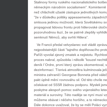
Stalinovy formy ruského nacionalistického bolše
německým národním socialismem". Kominterně ta
než chlácholit užaslé zástupce jednotlivých kom
"že v důsledku politiky appeasementu západních 
smlouva jedinou možností, která Sovětskému s
propagovat lidovou frontu proti hitlerovské útoč
pozoruhodnou iluzí, že se patrně zlepšily vyhlíd
semknutí Němců, aby svrhli Hitlera".
Ve Francii předal velvyslanec své vládě zprávu
nejpodstatnější části "tajného doplňovacího proto
Paříži vyvolal zjevný zmatek a nejistotu. Rychlost
proces nabral, způsobila i několik "kouzel necht
deník l´Ordre, první který zprávu okomentoval, vy
dezinformací. Tísnivá atmosféra kulminovala je
ministra zahraničí Georgese Bonneta před vále
pakt úplně mění rovnováhu sil. Od této chvíle n
očekávat od SSSR žádnou podporu. Mysleli jsme
poskytne alespoň pomoc svého vojenského lete
materiál a suroviny. Této naděje se nyní musí v
můžeme obávat i něčeho horšího, a to německo-
Dále dokonce uvažoval, že by se měli Poláci vyzv