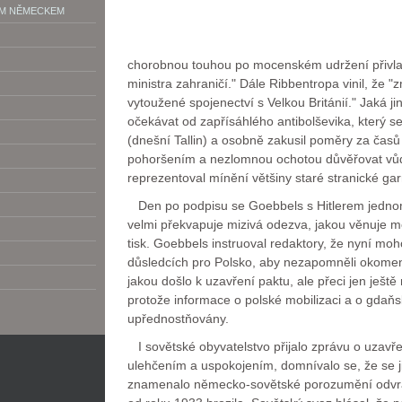
ÝM NĚMECKEM
chorobnou touhou po mocenském udržení přivlast
ministra zahraničí." Dále Ribbentropa vinil, že "
vytoužené spojenectví s Velkou Británií." Jaká j
očekávat od zapřísáhlého antibolševika, který s
(dnešní Tallin) a osobně zakusil poměry za čas
pohoršením a nezlomnou ochotou důvěřovat vů
reprezentoval mínění většiny staré stranické garn
Den po podpisu se Goebbels s Hitlerem jednomy
velmi překvapuje mizivá odezva, jakou věnuje 
tisk. Goebbels instruoval redaktory, že nyní moh
důsledcích pro Polsko, aby nezapomněli okomen
jakou došlo k uzavření paktu, ale přeci jen ještě
protože informace o polské mobilizaci a o gdaňs
upřednostňovány.
I sovětské obyvatelstvo přijalo zprávu o uzavř
ulehčením a uspokojením, domnívalo se, že se ji
znamenalo německo-sovětské porozumění odvrác