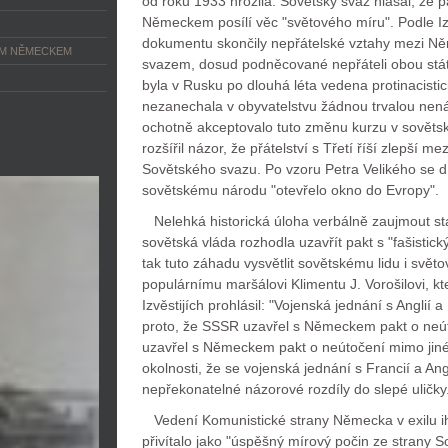
od roku 1933 hrozila. Sovětský svaz hlásal, že p
Německem posílí věc "světového míru". Podle Iz
dokumentu skončily nepřátelské vztahy mezi 
ÝM NĚMECKEM
svazem, dosud podněcované nepřáteli obou států
byla v Rusku po dlouhá léta vedena protinacist
nezanechala v obyvatelstvu žádnou trvalou nen
ochotně akceptovalo tuto změnu kurzu v sovětsk
rozšířil názor, že přátelství s Třetí říší zlepší m
Sovětského svazu. Po vzoru Petra Velikého se d
sovětskému národu "otevřelo okno do Evropy".
Nelehká historická úloha verbálně zaujmout sta
sovětská vláda rozhodla uzavřít pakt s "fašisti
tak tuto záhadu vysvětlit sovětskému lidu i světo
populárnímu maršálovi Klimentu J. Vorošilovi, k
Izvěstijích prohlásil: "Vojenská jednání s Anglií 
proto, že SSSR uzavřel s Německem pakt o neú
uzavřel s Německem pakt o neútočení mimo jiné 
okolnosti, že se vojenská jednání s Francií a Ang
nepřekonatelné názorové rozdíly do slepé uličky
Vedení Komunistické strany Německa v exilu ih
přivítalo jako "úspěšný mírový počin ze strany 