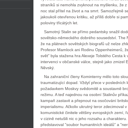
straníků si nemohla zvyknout na myšlenku, že z n
noc stal přítel na život a na smrt. Samozřejmě se
jakoukoli otevřenou kritiku, až příliš dobře si pa
poloviny třicátých let.
Samotný Stalin se přímo pedantsky snažil dodr
sovětsko-německého dobrého sousedství. The N
že na plátnech sovětských biografů už nelze zhlé
Profesor Mamlock ani Rodinu Oppenheimerů, že
svět" byla stažena hra Alexeje Tolstého Cesta k 
intervenci v občanské válce, stejně jako zmizel 
Něvský.
Na zahraniční členy Kominterny mělo toto slou
traumatizující dopad. Vždyť přece v posledních l
požadavkem Moskvy svědomitě a soustavně broji
režimu. A teď najednou na osobní Stalinův příka
kampaň zastavit a přepnout na osočování brits
imperialismu. Ačkoliv ukrutný teror zdecimoval 
komunistické činitele většiny evropských zemí, ř
v cizině netušili nic o jeho rozsahu a charakter
představoval "soubor humanitních ideálů" a "ner