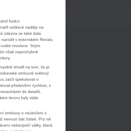
nil funkci
zmařil veškeré naděje na
iná odezva se také dala
e narodil v estonském Revalu
ů ruské revoluce. Svým
dci však nepochybně
itury.
slně shodli na tom, že je
moskevské smlouvě světový
ou začít spekulovat o
tovat především rychlost, s
 nezacházet do detailů,
kém teroru byly stále
ení smlouvy o neútočení s
ž nemusí bát čistek. Pro ně
ení nebezpečí války, která