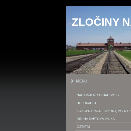
ZLOČINY 
MENU
NACIONÁLNÍ SOCIALISMUS
HOLOKAUST
KONCENTRAČNÍ TÁBORY, VĚZNIC
DRUHÁ SVĚTOVÁ VÁLKA
OSTATNÍ