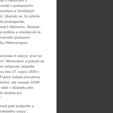
akt o neútočení s
vestijí s podepsáním
Německem a Sovětským
. Ukázalo se, že ačkoliv
ická propaganda,
ávist k Německu. Naopak
é politice a všeobecně se
ezinárodní postavení
íky Ribbentropovi
novisko k otázce, proč se
ckým" Německem a pokusit se
vé veřejnosti, připadla
terý dne 27. srpna 1939 v
a Francií nebyla přerušena
točení, ale naopak SSSR
také v důsledku této
lií dostala pro
."
ned pakt podpořilo a
Sovětského svazu",