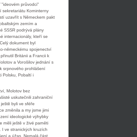
V "ideovém průvodci"
 sekretariátu Kominterny
ostí uzavřít s Německem pakt
obaltským zemím a
ké SSSR podrývá plány
 internacionály, kteří se
 Celý dokument byl
sko-německému spojenectví
nutil Británii a Francii k
olotov a Vorošilov jednání s
ek srpnového prohlášení
 Polsku, Pobaltí i
ví, Molotov bez
šisté uskutečnili zahraniční
eště byli ve sféře
ace změnila a my jsme jimi
hození ideologické výhybky
měli ještě v živé paměti
 I ve stranických kruzích
šení a úžas. Nemalá část