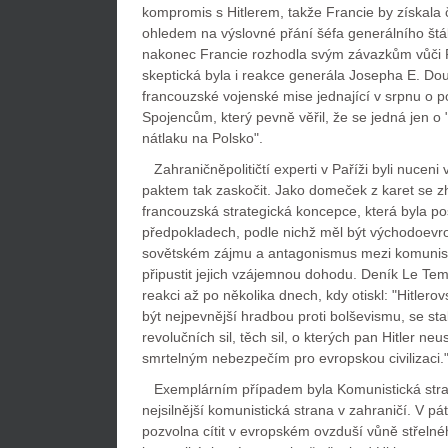
kompromis s Hitlerem, takže Francie by získala č
ohledem na výslovné přání šéfa generálního št
nakonec Francie rozhodla svým závazkům vůči 
skeptická byla i reakce generála Josepha E. D
francouzské vojenské mise jednající v srpnu o
Spojencům, který pevně věřil, že se jedná jen o
nátlaku na Polsko".
Zahraničněpolitičtí experti v Paříži byli nuceni v
paktem tak zaskočit. Jako domeček z karet se zhr
francouzská strategická koncepce, která byla p
předpokladech, podle nichž měl být východoevro
sovětském zájmu a antagonismus mezi komun
připustit jejich vzájemnou dohodu. Deník Le Te
reakci až po několika dnech, kdy otiskl: "Hitler
být nejpevnější hradbou proti bolševismu, se 
revolučních sil, těch sil, o kterých pan Hitler neus
smrtelným nebezpečím pro evropskou civilizaci.
Exemplárním případem byla Komunistická stra
nejsilnější komunistická strana v zahraničí. V pá
pozvolna cítit v evropském ovzduší vůně střeln