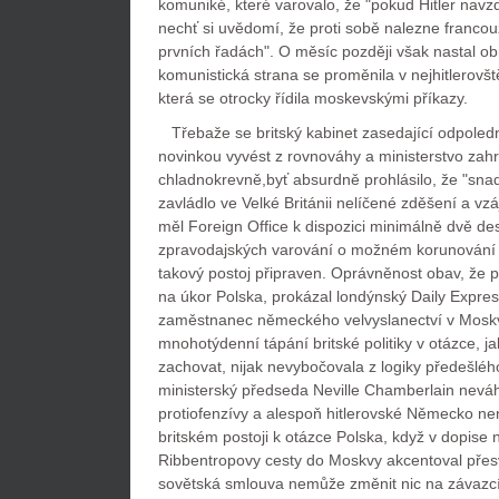
komuniké, které varovalo, že "pokud Hitler navz
nechť si uvědomí, že proti sobě nalezne francou
prvních řadách". O měsíc později však nastal ob
komunistická strana se proměnila v nejhitlerovšt
která se otrocky řídila moskevskými příkazy.
Třebaže se britský kabinet zasedající odpoledn
novinkou vyvést z rovnováhy a ministerstvo zahr
chladnokrevně,byť absurdně prohlásilo, že "sna
zavládlo ve Velké Británii nelíčené zděšení a vz
měl Foreign Office k dispozici minimálně dvě d
zpravodajských varování o možném korunování t
takový postoj připraven. Oprávněnost obav, že p
na úkor Polska, prokázal londýnský Daily Expres,
zaměstnanec německého velvyslanectví v Moskv
mnohotýdenní tápání britské politiky v otázce, 
zachovat, nijak nevybočovala z logiky předešlé
ministerský předseda Neville Chamberlain neváha
protiofenzívy a alespoň hitlerovské Německo n
britském postoji k otázce Polska, když v dopise
Ribbentropovy cesty do Moskvy akcentoval pře
sovětská smlouva nemůže změnit nic na závazcíc