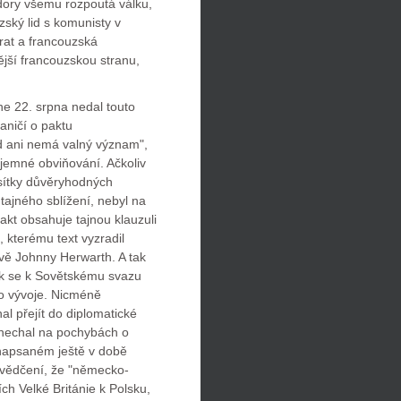
dory všemu rozpoutá válku,
zský lid s komunisty v
rat a francouzská
ější francouzskou stranu,
e 22. srpna nedal touto
aničí o paktu
d ani nemá valný význam",
ájemné obviňování. Ačkoliv
esítky důvěryhodných
ajného sblížení, nebyl na
akt obsahuje tajnou klauzuli
 kterému text vyzradil
ě Johnny Herwarth. A tak
jak se k Sovětskému svazu
ho vývoje. Nicméně
l přejít do diplomatické
enechal na pochybách o
 napsaném ještě v době
svědčení, že "německo-
h Velké Británie k Polsku,