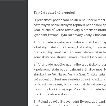
Tajný dodatečný protokol
U příležitosti podepsání paktu o neútočení me
sovětských socialistických republik podepsaní 
vedli přísně důvěrné rozhovory o otázkách hranic
východní Evropě. Tyto rozhovory vedly k násled
1. V případě nového územního a politického usp
k baltským státům (k Finsku, Estonsku, Lotyšsku
hranice Litvy tvořit rozhraní mezi sférami vlivu
souvislosti obě strany uznávají zájem Litvy na ú
2. V případě nového územního a politického usp
k polskému státu bude rozhraní sfér vlivu mezi
zhruba linie řek Narev, Visla a San. Otázka, zd
vyžadovat udržení nezávislého polského státu a
tento stát vymezen, bude moci být definitivně v
dalšího politického vývoje. V každém případě bud
otázku přátelskou dohodou.
3. Pokud se týče jihovýchodní Evropy, zdůraznil