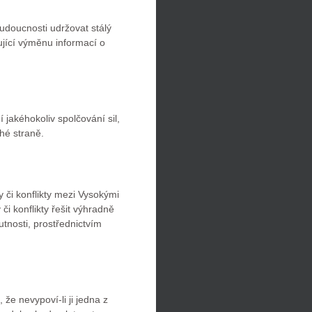
doucnosti udržovat stálý
jící výměnu informací o
jakéhokoliv spolčování sil,
hé straně.
y či konflikty mezi Vysokými
i konflikty řešit výhradně
tnosti, prostřednictvím
 že nevypoví-li ji jedna z