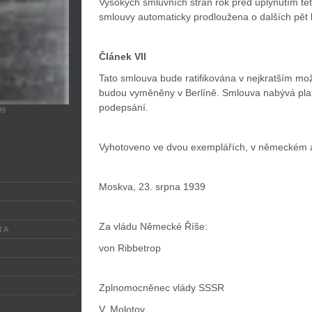
Vysokých smluvních stran rok před uplynutím tét
smlouvy automaticky prodloužena o dalších pět l
Článek VII
Tato smlouva bude ratifikována v nejkratším možn
budou vyměněny v Berlíně. Smlouva nabývá platn
podepsání.
09
Vyhotoveno ve dvou exemplářích, v německém a
Moskva, 23. srpna 1939
Za vládu Německé Říše:
 A
von Ribbetrop
Zplnomocněnec vlády SSSR
V. Molotov