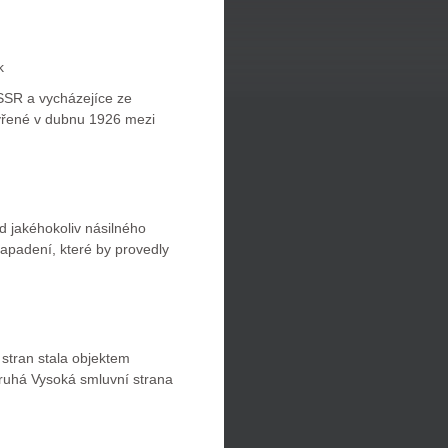
k
SSR a vycházejíce ze
avřené v dubnu 1926 mezi
d jakéhokoliv násilného
apadení, které by provedly
stran stala objektem
 druhá Vysoká smluvní strana