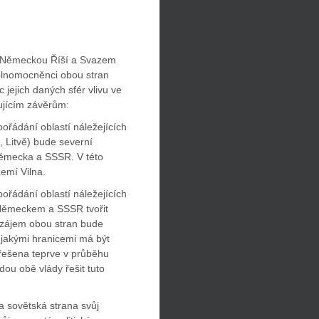
zi Německou Říší a Svazem
zplnomocněnci obou stran
 jejich daných sfér vlivu ve
ujícím závěrům:
ořádání oblastí náležejících
, Litvě) bude severní
 Německa a SSSR. V této
zemí Vilna.
ořádání oblastí náležejících
 Německem a SSSR tvořit
a zájem obou stran bude
 jakými hranicemi má být
yřešena teprve v průběhu
ou obě vlády řešit tuto
a sovětská strana svůj