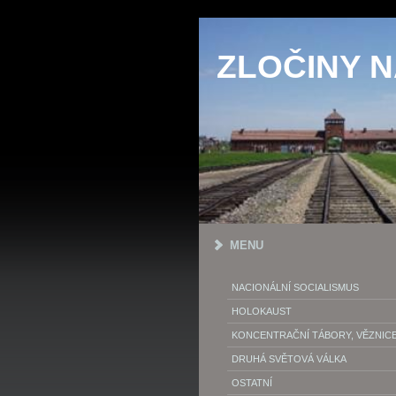
ZLOČINY 
MENU
NACIONÁLNÍ SOCIALISMUS
HOLOKAUST
KONCENTRAČNÍ TÁBORY, VĚZNIC
DRUHÁ SVĚTOVÁ VÁLKA
OSTATNÍ