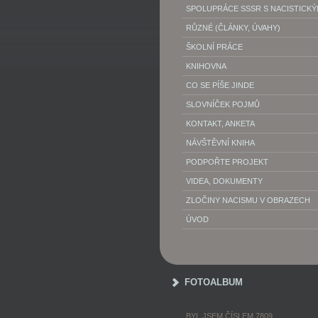
SPOLUPRÁCE SSSR S NACISTICK
RŮZNÉ (ČLÁNKY, ÚVAHY)
ŠKOLNÍ PRÁCE
KNIHOVNA
CO SE PÍŠE JINDE
SLOVNÍČEK POJMŮ
KONTAKT, ANKETA
NÁVŠTĚVNÍ KNIHA
PODPOŘTE PROJEKT
VIDEA, DOKUMENTY
ZLOČINY NACISMU V OBRAZECH
ÚVOD
FOTOALBUM
BYL JSEM ČÍSLEM 7809