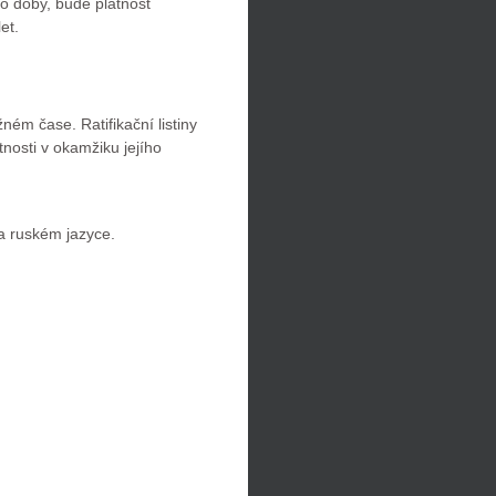
o doby, bude platnost
et.
ém čase. Ratifikační listiny
osti v okamžiku jejího
 ruském jazyce.