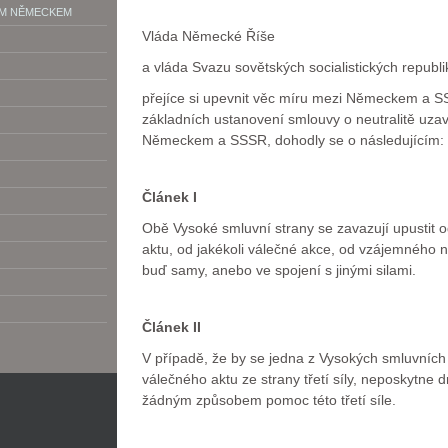
ÝM NĚMECKEM
Vláda Německé Říše
a vláda Svazu sovětských socialistických republi
přejíce si upevnit věc míru mezi Německem a S
základních ustanovení smlouvy o neutralitě uz
Německem a SSSR, dohodly se o následujícím:
Článek I
Obě Vysoké smluvní strany se zavazují upustit o
aktu, od jakékoli válečné akce, od vzájemného n
buď samy, anebo ve spojení s jinými silami.
Článek II
V případě, že by se jedna z Vysokých smluvních 
válečného aktu ze strany třetí síly, neposkytne
žádným způsobem pomoc této třetí síle.