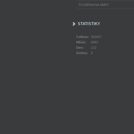
TOVÁRNA NA SMRT
STATISTIKY
Celkem:
563457
Měsíc:
6983
Den:
210
Online:
5