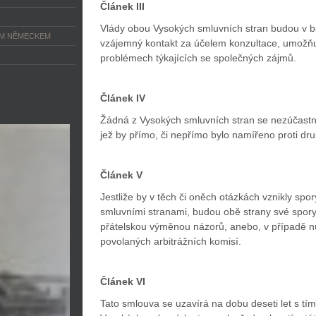
Článek III
Vlády obou Vysokých smluvních stran budou v bu
ÝM NĚMECKEM
vzájemný kontakt za účelem konzultace, umožňu
problémech týkajících se společných zájmů.
Článek IV
Žádná z Vysokých smluvních stran se nezúčastní 
jež by přímo, či nepřímo bylo namířeno proti dru
Článek V
Jestliže by v těch či oněch otázkách vznikly spor
smluvními stranami, budou obě strany své spory č
přátelskou výměnou názorů, anebo, v případě nu
povolaných arbitrážních komisí.
Článek VI
Tato smlouva se uzavírá na dobu deseti let s tím,