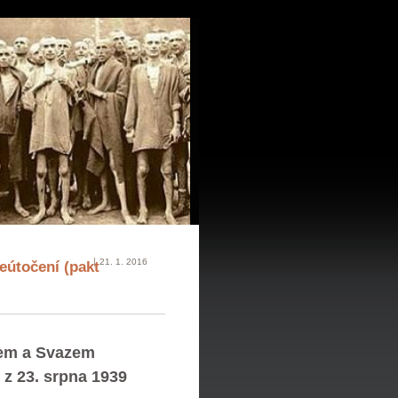
21. 1. 2016
útočení (pakt
em a Svazem
 z 23. srpna 1939