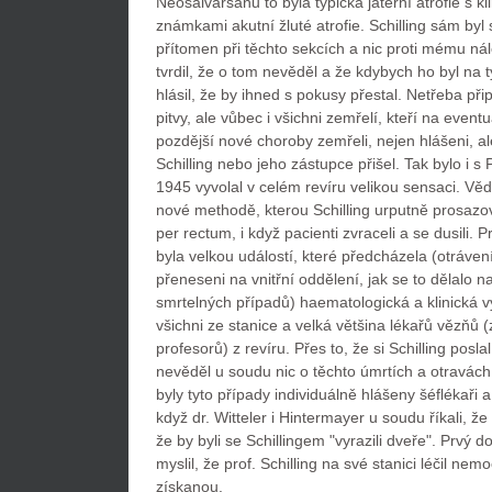
Neosalvarsanu to byla typická jaterní atrofie s k
známkami akutní žluté atrofie. Schilling sám byl 
přítomen při těchto sekcích a nic proti mému ná
tvrdil, že o tom nevěděl a že kdybych ho byl na 
hlásil, že by ihned s pokusy přestal. Netřeba při
pitvy, ale vůbec i všichni zemřelí, kteří na even
pozdější nové choroby zemřeli, nejen hlášeni, a
Schilling nebo jeho zástupce přišel. Tak bylo i 
1945 vyvolal v celém revíru velikou sensaci. Věd
nové methodě, kterou Schilling urputně prosazova
per rectum, i když pacienti zvraceli a se dusili. 
byla velkou událostí, které předcházela (otráve
přeneseni na vnitřní oddělení, jak se to dělalo na
smrtelných případů) haematologická a klinická vyš
všichni ze stanice a velká většina lékařů vězňů (
profesorů) z revíru. Přes to, že si Schilling posla
nevěděl u soudu nic o těchto úmrtích a otravách 
byly tyto případy individuálně hlášeny šéflékaři 
když dr. Witteler i Hintermayer u soudu říkali, že
že by byli se Schillingem "vyrazili dveře". Prvý d
myslil, že prof. Schilling na své stanici léčil nemo
získanou.