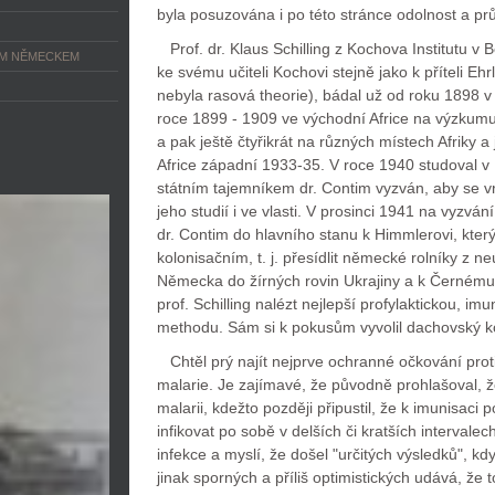
byla posuzována i po této stránce odolnost a p
Prof. dr. Klaus Schilling z Kochova Institutu v Be
ÝM NĚMECKEM
ke svému učiteli Kochovi stejně jako k příteli Ehrl
nebyla rasová theorie), bádal už od roku 1898 v
roce 1899 - 1909 ve východní Africe na výzkum
a pak ještě čtyřikrát na různých místech Afriky a
Africe západní 1933-35. V roce 1940 studoval v 
státním tajemníkem dr. Contim vyzván, aby se vr
jeho studií i ve vlasti. V prosinci 1941 na vyzván
dr. Contim do hlavního stanu k Himmlerovi, kter
kolonisačním, t. j. přesídlit německé rolníky z n
Německa do žírných rovin Ukrajiny a k Černému
prof. Schilling nalézt nejlepší profylaktickou, im
methodu. Sám si k pokusům vyvolil dachovský ko
Chtěl prý najít nejprve ochranné očkování proti 
malarie. Je zajímavé, že původně prohlašoval, že
malarii, kdežto později připustil, že k imunisaci 
infikovat po sobě v delších či kratších intervale
infekce a myslí, že došel "určitých výsledků", 
jinak sporných a příliš optimistických udává, že 