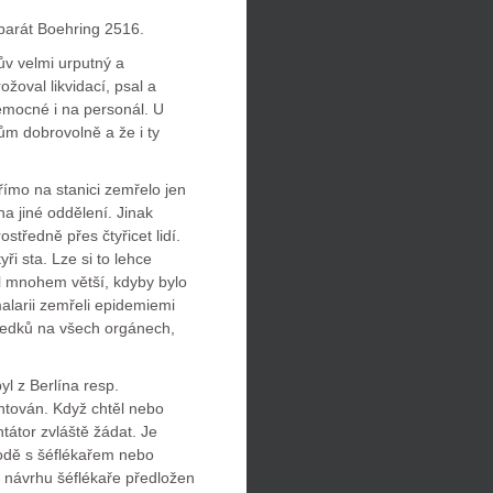
parát Boehring 2516.
ův velmi urputný a
oval likvidací, psal a
mocné i na personál. U
sům dobrovolně a že i ty
ímo na stanici zemřelo jen
 na jiné oddělení. Jinak
středně přes čtyřicet lidí.
ři sta. Lze si to lehce
yl mnohem větší, kdyby bylo
malarii zemřeli epidemiemi
sledků na všech orgánech,
l z Berlína resp.
ntován. Když chtěl nebo
tátor zvláště žádat. Je
hodě s šéflékařem nebo
návrhu šéflékaře předložen