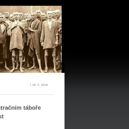
16. 2. 2019
tračním táboře
st