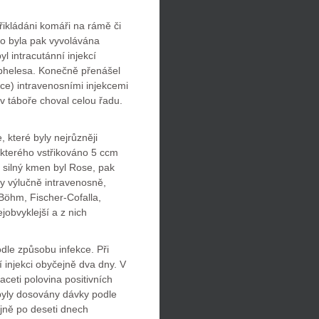
řikládáni komáři na rámě či
ho byla pak vyvolávána
l intracutánní injekcí
ophelesa. Konečně přenášel
ce) intravenosními injekcemi
 v táboře choval celou řadu.
které byly nejrůzněji
kterého vstřikováno 5 ccm
 silný kmen byl Rose, pak
ny výlučně intravenosně,
Böhm, Fischer-Cofalla,
obvyklejší a z nich
le způsobu infekce. Při
í injekci obyčejně dva dny. V
aceti polovina positivních
 byly dosovány dávky podle
ejně po deseti dnech