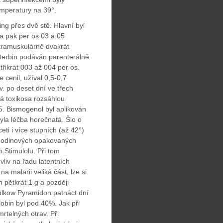
emperatury na 39°.
ng přes dvě stě. Hlavní byl
 a pak per os 03 a 05
ntramuskulárně dvakrát
tterbin podáván parenterálně
řikrát 003 až 004 per os.
 cenil, užíval 0,5-0,7
v. po deset dní ve třech
ná toxikosa rozsáhlou
,5. Bismogenol byl aplikován
yla léčba horečnatá. Šlo o
eti i více stupních (až 42°)
o hodinových opakovaných
o Stimulolu. Při tom
vliv na řadu latentních
a malarii veliká část, lze si
n pětkrát 1 g a později
ulkow Pyramidon patnáct dní
obin byl pod 40%. Jak při
rtelných otrav. Při