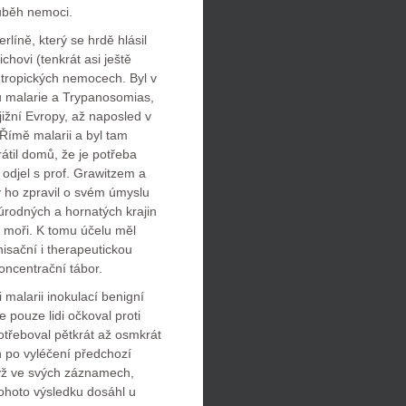
růběh nemoci.
rlíně, který se hrdě hlásil
ichovi (tenkrát asi ještě
 tropických nemocech. Byl v
u malarie a Trypanosomias,
 jižní Evropy, až naposled v
Římě malarii a byl tam
átil domů, že je potřeba
í odjel s prof. Grawitzem a
ý ho zpravil o svém úmyslu
eúrodných a hornatých krajin
 moři. K tomu účelu měl
unisační i therapeutickou
ncentrační tábor.
malarii inokulací benigní
 pouze lidi očkoval proti
potřeboval pětkrát až osmkrát
ch po vyléčení předchozí
když ve svých záznamech,
tohoto výsledku dosáhl u