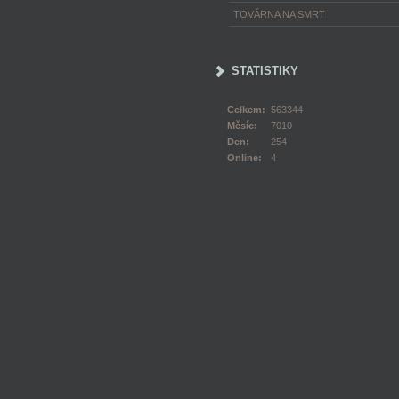
TOVÁRNA NA SMRT
STATISTIKY
Celkem:
563344
Měsíc:
7010
Den:
254
Online:
4