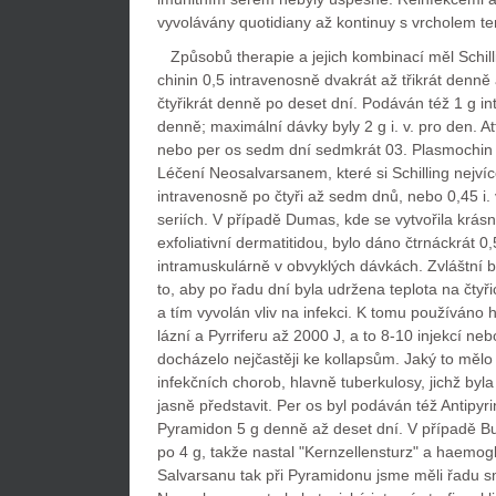
vyvolávány quotidiany až kontinuy s vrcholem t
Způsobů therapie a jejich kombinací měl Schilli
chinin 0,5 intravenosně dvakrát až třikrát denně
čtyřikrát denně po deset dní. Podáván též 1 g i
denně; maximální dávky byly 2 g i. v. pro den. A
nebo per os sedm dní sedmkrát 03. Plasmochin t
Léčení Neosalvarsanem, které si Schilling nejvíce
intravenosně po čtyři až sedm dnů, nebo 0,45 i. 
seriích. V případě Dumas, kde se vytvořila krás
exfoliativní dermatitidou, bylo dáno čtrnáckrát 0
intramuskulárně v obvyklých dávkách. Zvláštní b
to, aby po řadu dní byla udržena teplota na čtyřic
a tím vyvolán vliv na infekci. K tomu používán
lázní a Pyrriferu až 2000 J, a to 8-10 injekcí neb
docházelo nejčastěji ke kollapsům. Jaký to mělo 
infekčních chorob, hlavně tuberkulosy, jichž byla n
jasně představit. Per os byl podáván též Antipyri
Pyramidon 5 g denně až deset dní. V případě B
po 4 g, takže nastal "Kernzellensturz" a haemogl
Salvarsanu tak při Pyramidonu jsme měli řadu sm