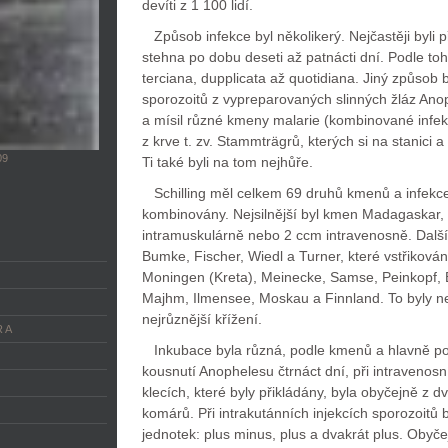
devíti z 1 100 lidí.
Způsob infekce byl několikerý. Nejčastěji byli p
stehna po dobu deseti až patnácti dní. Podle to
terciana, dupplicata až quotidiana. Jiný způsob by
sporozoitů z vypreparovaných slinných žláz An
a mísil různé kmeny malarie (kombinované infek
z krve t. zv. Stammträgrů, kterých si na stanici a
09
Ti také byli na tom nejhůře.
Schilling měl celkem 69 druhů kmenů a infekce, 
kombinovány. Nejsilnější byl kmen Madagaskar, 
intramuskulárně nebo 2 ccm intravenosně. Další
Bumke, Fischer, Wiedl a Turner, které vstřiková
Moningen (Kreta), Meinecke, Samse, Peinkopf, 
Majhm, Ilmensee, Moskau a Finnland. To byly nej
nejrůznější křížení.
 A
Inkubace byla různá, podle kmenů a hlavně pod
kousnutí Anophelesu čtrnáct dní, při intravenosn
klecích, které byly přikládány, byla obyčejně z dv
komárů. Při intrakutánních injekcích sporozoitů
jednotek: plus minus, plus a dvakrát plus. Obyč