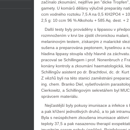
začínalo zkoumání, nejdříve jen "dicke Tropfen",
gamety. U komárů dělány výlučně preparáty nati
ccm vodného roztoku 7,5 A na 0,5 KH2PO4 + 10 
2,5 g: 10 ccm 96 % Alkoholu + 585 Aq. dest. + 
Další testy byly prováděny s lippasou v předpok
rozmnožením v krvi lze zjistit chronickou malarii, 
melaninovým testem, získaným z malarické slezin
sušena a preparována peptonem, kyselinou a nat
hladina lippasy stoupla vždy hlavně za záchvat
pracoval se Schillingem i prof. Nonenbruch z Fr
konány kontroly a zkoumání haematologická, kt
Schillingův asistent po dr. Brachtlovi, dc. dr. Ku
Z vězňů byli na této stanici zaměstnáni prepara
ing. chem. Branko Diel, vyšetřováním parasitolo
Cierkowitz, a Schillingovým sekretářem byl MUC
správcem materiálu.
Nejčastější byly pokusy imunisace a infekce s k
a pak křížení jednotlivých druhů, a to jak intram
Byla s neúspěchem zkoušena imunisace aktivní 
teploty 37,5 a pak nasazenou therapií exspekta
imunitním serem nebyly úspěšné. Reinfekcemi a