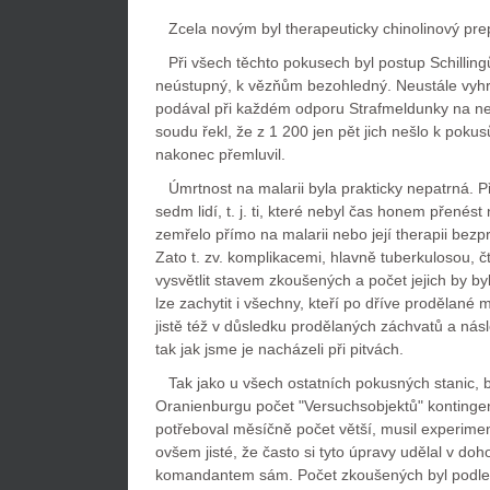
Zcela novým byl therapeuticky chinolinový pre
Při všech těchto pokusech byl postup Schilling
neústupný, k vězňům bezohledný. Neustále vyhrož
podával při každém odporu Strafmeldunky na ne
soudu řekl, že z 1 200 jen pět jich nešlo k poku
nakonec přemluvil.
Úmrtnost na malarii byla prakticky nepatrná. Př
sedm lidí, t. j. ti, které nebyl čas honem přenést
zemřelo přímo na malarii nebo její therapii bezpro
Zato t. zv. komplikacemi, hlavně tuberkulosou, čty
vysvětlit stavem zkoušených a počet jejich by b
lze zachytit i všechny, kteří po dříve prodělané 
jistě též v důsledku prodělaných záchvatů a ná
tak jak jsme je nacházeli při pitvách.
Tak jako u všech ostatních pokusných stanic, by
Oranienburgu počet "Versuchsobjektů" kontinge
potřeboval měsíčně počet větší, musil experimen
ovšem jisté, že často si tyto úpravy udělal v do
komandantem sám. Počet zkoušených byl podle 