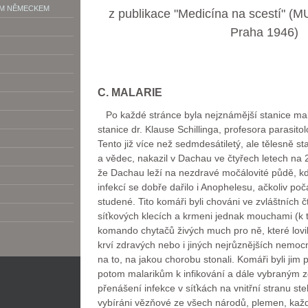
ÝM NĚMECKEM
z publikace "Medicína na scestí" (M
Praha 1946)
C. MALARIE
Po každé stránce byla nejznámější stanice ma
stanice dr. Klause Schillinga, profesora parasitol
Tento již více než sedmdesátiletý, ale tělesně st
a vědec, nakazil v Dachau ve čtyřech letech na 2
že Dachau leží na nezdravé močálovité půdě, kd
infekcí se dobře dařilo i Anophelesu, ačkoliv poč
studené. Tito komáři byli chováni ve zvláštních 
síťkových klecích a krmeni jednak mouchami (k t
komando chytačů živých much pro ně, které lovi
krví zdravých nebo i jiných nejrůznějších nemoc
na to, na jakou chorobu stonali. Komáři byli jim př
potom malarikům k infikování a dále vybraným
přenášení infekce v síťkách na vnitřní stranu ste
vybíráni vězňové ze všech národů, plemen, každ