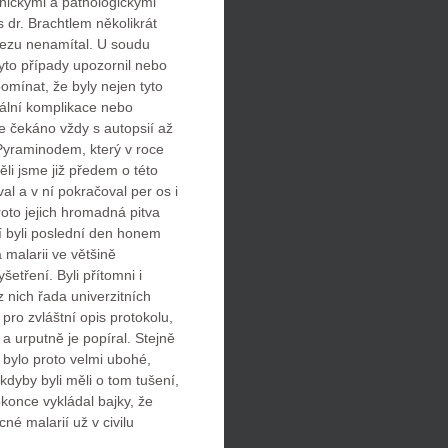
linickými a pathologickými
s dr. Brachtlem několikrát
lezu nenamítal. U soudu
tyto případy upozornil nebo
pomínat, že byly nejen tyto
tuální komplikace nebo
le čekáno vždy s autopsií až
s Pyraminodem, který v roce
ěli jsme již předem o této
l a v ní pokračoval per os i
Proto jejich hromadná pitva
ní byli poslední den honem
 malarii ve většině
etření. Byli přítomni i
z nich řada univerzitních
l pro zvláštní opis protokolu,
a urputně je popíral. Stejně
a bylo proto velmi ubohé,
 kdyby byli měli o tom tušení,
okonce vykládal bajky, že
cné malarií už v civilu