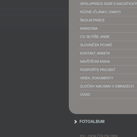
SPOLUPRÁCE SSSR S NACISTICK
RŮZNÉ (ČLÁNKY, ÚVAHY)
ŠKOLNÍ PRÁCE
KNIHOVNA
CO SE PÍŠE JINDE
SLOVNÍČEK POJMŮ
KONTAKT, ANKETA
NÁVŠTĚVNÍ KNIHA
PODPOŘTE PROJEKT
VIDEA, DOKUMENTY
ZLOČINY NACISMU V OBRAZECH
ÚVOD
FOTOALBUM
BYL JSEM ČÍSLEM 7809