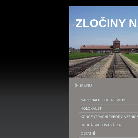
ZLOČINY 
MENU
NACIONÁLNÍ SOCIALISMUS
HOLOKAUST
KONCENTRAČNÍ TÁBORY, VĚZNIC
DRUHÁ SVĚTOVÁ VÁLKA
OSTATNÍ