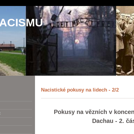
NACISMU
Nacistické pokusy na lidech - 2/2
Pokusy na vězních v koncen
E
Dachau - 2. čá