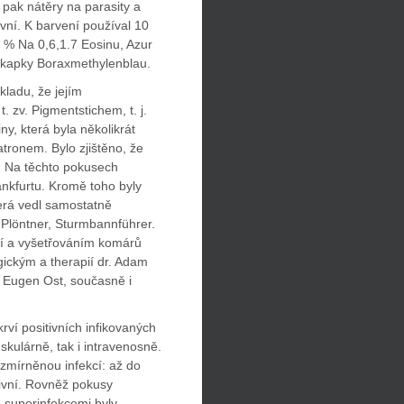
 pak nátěry na parasity a
vní. K barvení používal 10
% Na 0,6,1.7 Eosinu, Azur
2 kapky Boraxmethylenblau.
ladu, že jejím
t. zv. Pigmentstichem, t. j.
y, která byla několikrát
ronem. Bylo zjištěno, že
u. Na těchto pokusech
ankfurtu. Kromě toho byly
erá vedl samostatně
rt Plöntner, Sturmbannführer.
cí a vyšetřováním komárů
gickým a therapií dr. Adam
 Eugen Ost, současně i
rví positivních infikovaných
uskulárně, tak i intravenosně.
zmírněnou infekcí: až do
tivní. Rovněž pokusy
 superinfekcemi byly