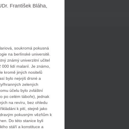
UDr. František Bláha,
lariová, soukromá pokusná
ogie na berlínské universitě.
atný známý univerzitní učitel
 000 lidí malarií. Je známo,
e kromě jiných nositelů
así bylo nejvýš drsné a
čtyřhranných zelených
omu účelu bylo zvláštní
lo po celém táboře), jednak
ných na revíru, bez ohledu
ikládáni k pití, stejně jako
 zdravým pokusným vězňům k
hen. Do této stanice byli
ého stáří a konstituce a