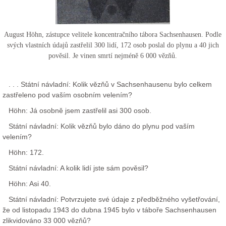
August Höhn, zástupce velitele koncentračního tábora Sachsenhausen. Podle
svých vlastních údajů zastřelil 300 lidí, 172 osob poslal do plynu a 40 jich
pověsil. Je vinen smrtí nejméně 6 000 vězňů.
. . . Státní návladní: Kolik vězňů v Sachsenhausenu bylo celkem
zastřeleno pod vaším osobním velením?
Höhn: Já osobně jsem zastřelil asi 300 osob.
Státní návladní: Kolik vězňů bylo dáno do plynu pod vaším
velením?
Höhn: 172.
Státní návladní: A kolik lidí jste sám pověsil?
Höhn: Asi 40.
Státní návladní: Potvrzujete své údaje z předběžného vyšetřování,
že od listopadu 1943 do dubna 1945 bylo v táboře Sachsenhausen
zlikvidováno 33 000 vězňů?