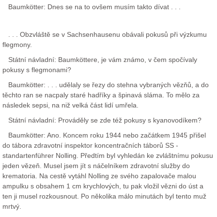
Baumkötter: Dnes se na to ovšem musím takto dívat . . .
. . . Obzvláště se v Sachsenhausenu obávali pokusů při výzkumu
flegmony.
Státní návladní: Baumköttere, je vám známo, v čem spočívaly
pokusy s flegmonami?
Baumkötter: . . . udělaly se řezy do stehna vybraných vězňů, a do
těchto ran se nacpaly staré hadříky a špinavá sláma. To mělo za
následek sepsi, na niž velká část lidí umřela.
Státní návladní: Prováděly se zde též pokusy s kyanovodíkem?
Baumkötter: Ano. Koncem roku 1944 nebo začátkem 1945 přišel
do tábora zdravotní inspektor koncentračních táborů SS -
standartenführer Nolling. Předtím byl vyhledán ke zvláštnímu pokusu
jeden vězeň. Musel jsem jít s náčelníkem zdravotní služby do
krematoria. Na cestě vytáhl Nolling ze svého zapalovače malou
ampulku s obsahem 1 cm krychlových, tu pak vložil vězni do úst a
ten ji musel rozkousnout. Po několika málo minutách byl tento muž
mrtvý.