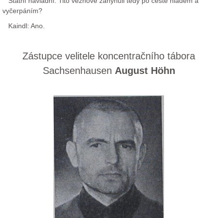
Státní návladní: Tito vězňové zahynuli tedy po cestě hladem a
vyčerpáním?
Kaindl: Ano.
Zástupce velitele koncentračního tábora
Sachsenhausen
August Höhn