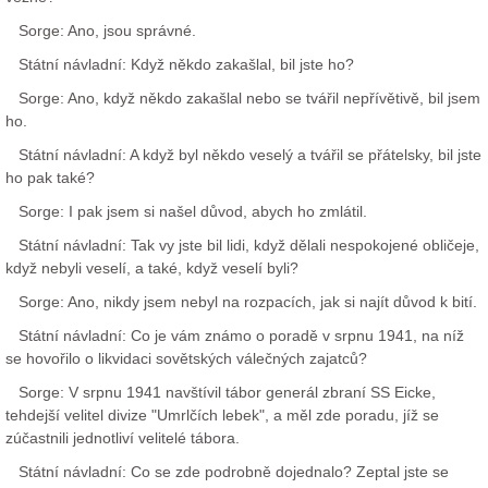
Sorge: Ano, jsou správné.
Státní návladní: Když někdo zakašlal, bil jste ho?
Sorge: Ano, když někdo zakašlal nebo se tvářil nepřívětivě, bil jsem
ho.
Státní návladní: A když byl někdo veselý a tvářil se přátelsky, bil jste
ho pak také?
Sorge: I pak jsem si našel důvod, abych ho zmlátil.
Státní návladní: Tak vy jste bil lidi, když dělali nespokojené obličeje,
když nebyli veselí, a také, když veselí byli?
Sorge: Ano, nikdy jsem nebyl na rozpacích, jak si najít důvod k bití.
Státní návladní: Co je vám známo o poradě v srpnu 1941, na níž
se hovořilo o likvidaci sovětských válečných zajatců?
Sorge: V srpnu 1941 navštívil tábor generál zbraní SS Eicke,
tehdejší velitel divize "Umrlčích lebek", a měl zde poradu, jíž se
zúčastnili jednotliví velitelé tábora.
Státní návladní: Co se zde podrobně dojednalo? Zeptal jste se