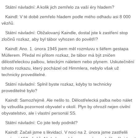
Státní návladní: A kolik jich zemřelo za vaší éry hladem?
Kaindl: V té době zemřelo hladem podle mého odhadu asi 8 000
vězňů.
Státní návladní: Obžalovaný Kaindle, dostal jste k zastření stop
zločinů rozkaz, aby byl tábor vyhozen do povětří?
Kaindl: Ano. 1. února 1945 jsem měl rozmluvu s šéfem gestapa
Müllerem. Předal mi přitom rozkaz, že tábor má být zničen
dělostřeleckou palbou, leteckým náletem nebo plynem. Uskutečnění
tohoto rozkazu, který pocházel od Himmlera, nebylo však už
technicky proveditelné.
Státní návladní: Splnil byste rozkaz, kdyby to technicky
proveditelné bylo?
Kaindl: Samozřejmě. Ale nešlo to. Dělostřelecká palba nebo nálet
by vzbudila pozornost obyvatel v okolí. Plyn by ohrozil nejen civilní
obyvatelstvo, ale i vlastní personál SS.
Státní návladní: Co jste tedy podnikl?
Kaindl: Začali jsme s likvidací. V noci na 2. února jsme zastřelili