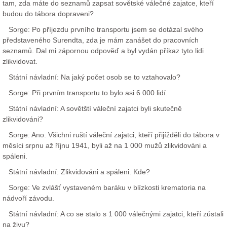
tam, zda máte do seznamů zapsat sovětské válečné zajatce, kteří
budou do tábora dopraveni?
Sorge: Po příjezdu prvního transportu jsem se dotázal svého
představeného Surendta, zda je mám zanášet do pracovních
seznamů. Dal mi zápornou odpověď a byl vydán příkaz tyto lidi
zlikvidovat.
Státní návladní: Na jaký počet osob se to vztahovalo?
Sorge: Při prvním transportu to bylo asi 6 000 lidí.
Státní návladní: A sovětští váleční zajatci byli skutečně
zlikvidováni?
Sorge: Ano. Všichni ruští váleční zajatci, kteří přijížděli do tábora v
měsíci srpnu až říjnu 1941, byli až na 1 000 mužů zlikvidováni a
spáleni.
Státní návladní: Zlikvidováni a spáleni. Kde?
Sorge: Ve zvlášť vystaveném baráku v blízkosti krematoria na
nádvoří závodu.
Státní návladní: A co se stalo s 1 000 válečnými zajatci, kteří zůstali
na živu?