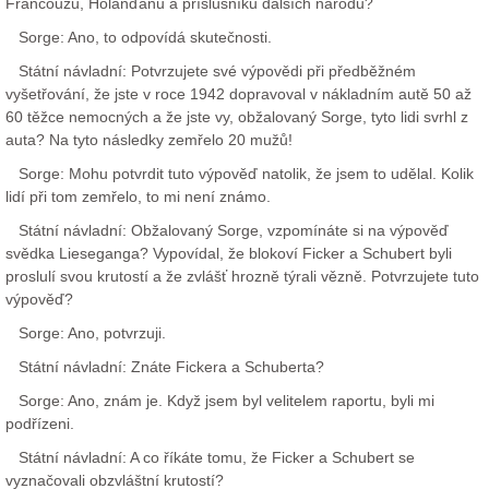
Francouzů, Holanďanů a příslušníků dalších národů?
Sorge: Ano, to odpovídá skutečnosti.
Státní návladní: Potvrzujete své výpovědi při předběžném
vyšetřování, že jste v roce 1942 dopravoval v nákladním autě 50 až
60 těžce nemocných a že jste vy, obžalovaný Sorge, tyto lidi svrhl z
auta? Na tyto následky zemřelo 20 mužů!
Sorge: Mohu potvrdit tuto výpověď natolik, že jsem to udělal. Kolik
lidí při tom zemřelo, to mi není známo.
Státní návladní: Obžalovaný Sorge, vzpomínáte si na výpověď
svědka Lieseganga? Vypovídal, že blokoví Ficker a Schubert byli
proslulí svou krutostí a že zvlášť hrozně týrali vězně. Potvrzujete tuto
výpověď?
Sorge: Ano, potvrzuji.
Státní návladní: Znáte Fickera a Schuberta?
Sorge: Ano, znám je. Když jsem byl velitelem raportu, byli mi
podřízeni.
Státní návladní: A co říkáte tomu, že Ficker a Schubert se
vyznačovali obzvláštní krutostí?