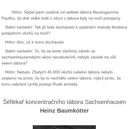
. . . Höhn: Slyšel jsem osobně od velitele tábora Neuengamme
Pauliho, že dvě velké lodě s vězni z tábora byly na moři potopeny.
Státní návladní: Tak již tedy docházelo k uplatnění metody likvidace
potápěním vězňů na moři?
Höhn: Ano, už k tomu docházelo.
Státní návladní: To, že se tento zločinný záměr se
sachsenhausenskými vězni neuskutečnil, nebylo závislé na vůli
velení tábora?
Höhn: Nebylo. Zbylých 45 000 vězňů našeho tábora nebylo
utopeno ne proto, že by to nechtělo velení tábora, nýbrž proto, že
tomu zabránil rychlý postup Rudé armády.
Šéflékař koncentračního tábora Sachsenhausen
Heinz Baumkötter