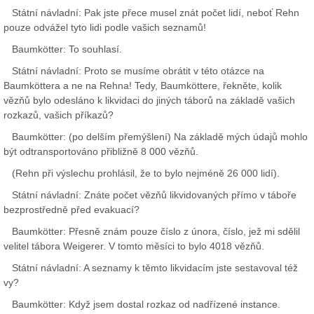
Státní návladní: Pak jste přece musel znát počet lidí, neboť Rehn
pouze odvážel tyto lidi podle vašich seznamů!
Baumkötter: To souhlasí.
Státní návladní: Proto se musíme obrátit v této otázce na
Baumköttera a ne na Rehna! Tedy, Baumköttere, řekněte, kolik
vězňů bylo odesláno k likvidaci do jiných táborů na základě vašich
rozkazů, vašich příkazů?
Baumkötter: (po delším přemýšlení) Na základě mých údajů mohlo
být odtransportováno přibližně 8 000 vězňů.
(Rehn při výslechu prohlásil, že to bylo nejméně 26 000 lidí).
Státní návladní: Znáte počet vězňů likvidovaných přímo v táboře
bezprostředně před evakuací?
Baumkötter: Přesně znám pouze číslo z února, číslo, jež mi sdělil
velitel tábora Weigerer. V tomto měsíci to bylo 4018 vězňů.
Státní návladní: A seznamy k těmto likvidacím jste sestavoval též
vy?
Baumkötter: Když jsem dostal rozkaz od nadřízené instance.