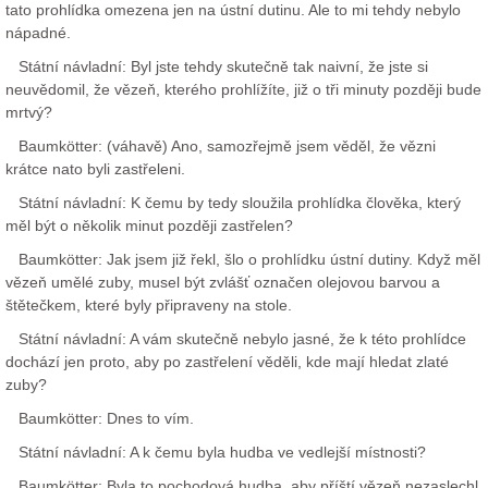
tato prohlídka omezena jen na ústní dutinu. Ale to mi tehdy nebylo
nápadné.
Státní návladní: Byl jste tehdy skutečně tak naivní, že jste si
neuvědomil, že vězeň, kterého prohlížíte, již o tři minuty později bude
mrtvý?
Baumkötter: (váhavě) Ano, samozřejmě jsem věděl, že vězni
krátce nato byli zastřeleni.
Státní návladní: K čemu by tedy sloužila prohlídka člověka, který
měl být o několik minut později zastřelen?
Baumkötter: Jak jsem již řekl, šlo o prohlídku ústní dutiny. Když měl
vězeň umělé zuby, musel být zvlášť označen olejovou barvou a
štětečkem, které byly připraveny na stole.
Státní návladní: A vám skutečně nebylo jasné, že k této prohlídce
dochází jen proto, aby po zastřelení věděli, kde mají hledat zlaté
zuby?
Baumkötter: Dnes to vím.
Státní návladní: A k čemu byla hudba ve vedlejší místnosti?
Baumkötter: Byla to pochodová hudba, aby příští vězeň nezaslechl