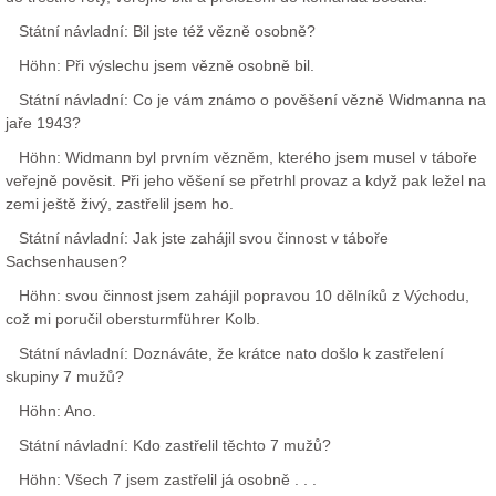
Státní návladní: Bil jste též vězně osobně?
Höhn: Při výslechu jsem vězně osobně bil.
Státní návladní: Co je vám známo o pověšení vězně Widmanna na
jaře 1943?
Höhn: Widmann byl prvním vězněm, kterého jsem musel v táboře
veřejně pověsit. Při jeho věšení se přetrhl provaz a když pak ležel na
zemi ještě živý, zastřelil jsem ho.
Státní návladní: Jak jste zahájil svou činnost v táboře
Sachsenhausen?
Höhn: svou činnost jsem zahájil popravou 10 dělníků z Východu,
což mi poručil obersturmführer Kolb.
Státní návladní: Doznáváte, že krátce nato došlo k zastřelení
skupiny 7 mužů?
Höhn: Ano.
Státní návladní: Kdo zastřelil těchto 7 mužů?
Höhn: Všech 7 jsem zastřelil já osobně . . .