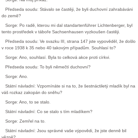
Předseda soudu: Stávalo se častěji, že byli duchovní zahrabáváni
do země?
Sorge: Po radě, kterou mi dal standartenführer Lichtenberger, byl
tento prostředek v táboře Sachsenhausen vyzkoušen častěji.
Předseda soudu: Ve svazku III, strana 147 jste vypověděl, že došlo
v roce 1938 k 35 nebo 40 takovým případům. Souhlasí to?
Sorge: Ano, souhlasí. Byla to celková akce proti církvi.
Předseda soudu: To byli němečtí duchovní?
Sorge: Ano.
Státní návladní: Vzpomínáte si na to, že šestnáctiletý mladík byl na
váš rozkaz zakopán do sněhu?
Sorge: Ano, to se stalo.
Státní návladní: Co se stalo s tím mladíkem?
Sorge: Zemřel na to.
Státní návladní: Jsou správné vaše výpovědi, že jste denně bil
vězně?