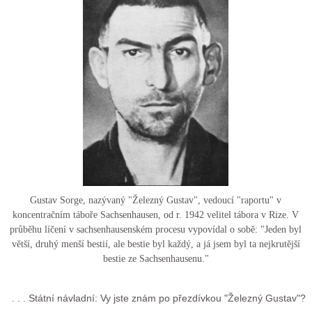
Gustav Sorge, nazývaný "Železný Gustav", vedoucí "raportu" v
koncentračním táboře Sachsenhausen, od r. 1942 velitel tábora v Rize. V
průběhu líčení v sachsenhausenském procesu vypovídal o sobě: "Jeden byl
větší, druhý menší bestií, ale bestie byl každý, a já jsem byl ta nejkrutější
bestie ze Sachsenhausenu."
. . . Státní návladní: Vy jste znám po přezdívkou "Železný Gustav"?