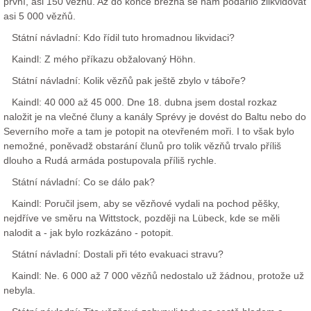
první, asi 150 vězňů. Až do konce března se nám podařilo zlikvidovat
asi 5 000 vězňů.
Státní návladní: Kdo řídil tuto hromadnou likvidaci?
Kaindl: Z mého příkazu obžalovaný Höhn.
Státní návladní: Kolik vězňů pak ještě zbylo v táboře?
Kaindl: 40 000 až 45 000. Dne 18. dubna jsem dostal rozkaz
naložit je na vlečné čluny a kanály Sprévy je dovést do Baltu nebo do
Severního moře a tam je potopit na otevřeném moři. I to však bylo
nemožné, poněvadž obstarání člunů pro tolik vězňů trvalo příliš
dlouho a Rudá armáda postupovala příliš rychle.
Státní návladní: Co se dálo pak?
Kaindl: Poručil jsem, aby se vězňové vydali na pochod pěšky,
nejdříve ve směru na Wittstock, později na Lübeck, kde se měli
nalodit a - jak bylo rozkázáno - potopit.
Státní návladní: Dostali při této evakuaci stravu?
Kaindl: Ne. 6 000 až 7 000 vězňů nedostalo už žádnou, protože už
nebyla.