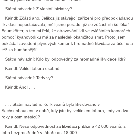
Státní návladní: Z vlastní iniciativy?
Kaindl: Zčásti ano. Jelikož již stávající zařízení pro předpokládanou
likvidaci nepostačovala, měli jsme poradu, jíž se zúčastnil i šéflékař
Baumkötter, a ten mi řekl, že otravování lidí ve zvláštních komorách
pomocí kyanovodíku má za následek okamžitou smrt. Proto jsem
pokládal zavedení plynových komor k hromadné likvidaci za účelné a
též za humánnější:
Státní návladní: Kdo byl odpovědný za hromadné likvidace lidí?
Kaindl: Velitel tábora osobně.
Státní návladní: Tedy vy?
Kaindl: Ano! . . .
. . . Státní návladní: Kolik vězňů bylo likvidováno v
Sachsenhausenu v době, kdy jste byl velitelem tábora, tedy za dva
roky a osm měsíců?
Kaindl: Nesu odpovědnost za likvidaci přibližně 42 000 vězňů, z
toho bezprostředně v táboře asi 18 000.