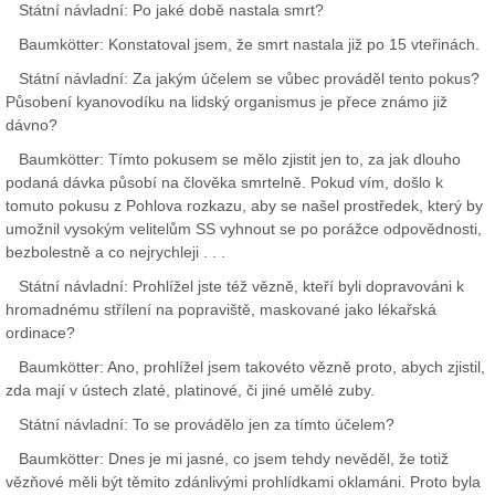
Státní návladní: Po jaké době nastala smrt?
Baumkötter: Konstatoval jsem, že smrt nastala již po 15 vteřinách.
Státní návladní: Za jakým účelem se vůbec prováděl tento pokus?
Působení kyanovodíku na lidský organismus je přece známo již
dávno?
Baumkötter: Tímto pokusem se mělo zjistit jen to, za jak dlouho
podaná dávka působí na člověka smrtelně. Pokud vím, došlo k
tomuto pokusu z Pohlova rozkazu, aby se našel prostředek, který by
umožnil vysokým velitelům SS vyhnout se po porážce odpovědnosti,
bezbolestně a co nejrychleji . . .
Státní návladní: Prohlížel jste též vězně, kteří byli dopravováni k
hromadnému střílení na popraviště, maskované jako lékařská
ordinace?
Baumkötter: Ano, prohlížel jsem takovéto vězně proto, abych zjistil,
zda mají v ústech zlaté, platinové, či jiné umělé zuby.
Státní návladní: To se provádělo jen za tímto účelem?
Baumkötter: Dnes je mi jasné, co jsem tehdy nevěděl, že totiž
vězňové měli být těmito zdánlivými prohlídkami oklamáni. Proto byla