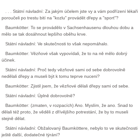
. . . Státní návladní: Za jakým účelem jste vy a vám podřízení lékaři
poroučeli po trestu bití na "kozlu" provádět dřepy a "sport"?
Baumkötter: To se provádělo v Sachsenhausenu dlouhou dobu a
mělo se tak dosáhnout lepšího oběhu krve.
Státní návladní: Ve skutečnosti to však nepomáhalo.
Baumkötter: Vězňové však vypovídali, že to na ně mělo dobrý
účinek.
Státní návladní: Proč tedy vězňové sami od sebe dobrovolně
nedělali dřepy a museli být k tomu teprve nuceni?
Baumkötter: Zjistil jsem, že vězňové dělali dřepy sami od sebe.
Státní návladní: Úplně dobrovolně?
Baumkötter: (zmaten, v rozpacích) Ano. Myslím, že ano. Snad to
dělali též proto, že věděli z dřívějšího potrestání, že by to museli
stejně dělat.
Státní návladní: Obžalovaný Baumköttere, nebylo to ve skutečnosti
ještě další, dodatečné týrání?