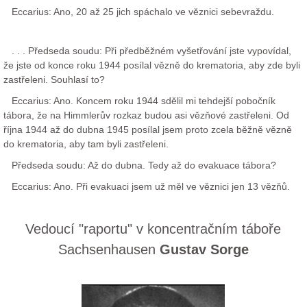
Eccarius: Ano, 20 až 25 jich spáchalo ve věznici sebevraždu.
. . . Předseda soudu: Při předběžném vyšetřování jste vypovídal,
že jste od konce roku 1944 posílal vězně do krematoria, aby zde byli
zastřeleni. Souhlasí to?
Eccarius: Ano. Koncem roku 1944 sdělil mi tehdejší pobočník
tábora, že na Himmlerův rozkaz budou asi vězňové zastřeleni. Od
října 1944 až do dubna 1945 posílal jsem proto zcela běžně vězně
do krematoria, aby tam byli zastřeleni.
Předseda soudu: Až do dubna. Tedy až do evakuace tábora?
Eccarius: Ano. Při evakuaci jsem už měl ve věznici jen 13 vězňů.
Vedoucí "raportu" v koncentračním táboře
Sachsenhausen
Gustav Sorge