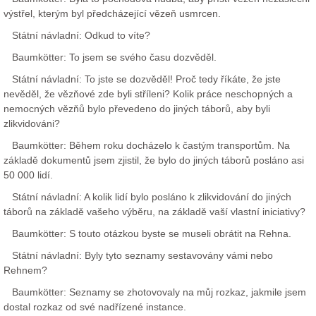
výstřel, kterým byl předcházející vězeň usmrcen.
Státní návladní: Odkud to víte?
Baumkötter: To jsem se svého času dozvěděl.
Státní návladní: To jste se dozvěděl! Proč tedy říkáte, že jste
nevěděl, že vězňové zde byli stříleni? Kolik práce neschopných a
nemocných vězňů bylo převedeno do jiných táborů, aby byli
zlikvidováni?
Baumkötter: Během roku docházelo k častým transportům. Na
základě dokumentů jsem zjistil, že bylo do jiných táborů posláno asi
50 000 lidí.
Státní návladní: A kolik lidí bylo posláno k zlikvidování do jiných
táborů na základě vašeho výběru, na základě vaší vlastní iniciativy?
Baumkötter: S touto otázkou byste se museli obrátit na Rehna.
Státní návladní: Byly tyto seznamy sestavovány vámi nebo
Rehnem?
Baumkötter: Seznamy se zhotovovaly na můj rozkaz, jakmile jsem
dostal rozkaz od své nadřízené instance.