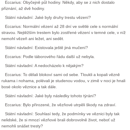
Eccarius: Obyčejně půl hodiny. Někdy, aby se z nich dostalo
přiznání, až dvě hodiny.
Státní návladní: Jaké byly druhy trestu vězení?
Eccarius: Normální vězení až 28 dní ve světlé cele s normální
stravou. Nejtěžším trestem bylo zostřené vězení v temné cele, v níž
nemohl vězeň ani ležet, ani sedět.
Státní návladní: Existovala ještě jiná mučení?
Eccarius: Podle táborového řádu další už nebyla.
Státní návladní: A nedocházelo k nějakým?
Eccarius: To dělali blokoví sami od sebe. Tloukli a kopali vězně
rukama i nohama, polévali je studenou vodou, v zimě v noci je hnali
bosé okolo věznice a tak dále.
Státní návladní: Jaké byly následky tohoto týrání?
Eccarius: Bylo přirozené, že vězňové utrpěli škody na zdraví.
Státní návladní: Souhlasí tedy, že podmínky ve věznici byly tak
nelidské, že si mnozí vězňové brali dobrovolně život, neboť už
nemohli snášet tresty?