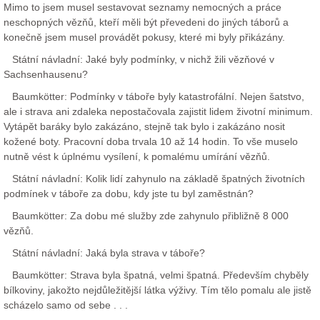
Mimo to jsem musel sestavovat seznamy nemocných a práce
neschopných vězňů, kteří měli být převedeni do jiných táborů a
konečně jsem musel provádět pokusy, které mi byly přikázány.
Státní návladní: Jaké byly podmínky, v nichž žili vězňové v
Sachsenhausenu?
Baumkötter: Podmínky v táboře byly katastrofální. Nejen šatstvo,
ale i strava ani zdaleka nepostačovala zajistit lidem životní minimum.
Vytápět baráky bylo zakázáno, stejně tak bylo i zakázáno nosit
kožené boty. Pracovní doba trvala 10 až 14 hodin. To vše muselo
nutně vést k úplnému vysílení, k pomalému umírání vězňů.
Státní návladní: Kolik lidí zahynulo na základě špatných životních
podmínek v táboře za dobu, kdy jste tu byl zaměstnán?
Baumkötter: Za dobu mé služby zde zahynulo přibližně 8 000
vězňů.
Státní návladní: Jaká byla strava v táboře?
Baumkötter: Strava byla špatná, velmi špatná. Především chyběly
bílkoviny, jakožto nejdůležitější látka výživy. Tím tělo pomalu ale jistě
scházelo samo od sebe . . .