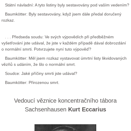
Státní návladní: A tyto listiny byly sestavovány pod vaším vedením?
Baumkötter: Byly sestavovány, když jsem dále předal doručený
rozkaz.
. . . Předseda soudu: Ve svých výpovědích při předběžném
vyšetřování jste udával, že jste v každém případě dával dobrozdání
o normální smrti. Potvrzujete nyní tuto výpověď?
Baumkötter: Měl jsem rozkaz vystavovat úmrtní listy likvidovaných
vězňů s udáním, že šlo o normální smrt.
Soudce: Jaké příčiny smrti jste udával?
Baumkötter: Přirozenou smrt.
Vedoucí věznice koncentračního tábora
Sachsenhausen
Kurt Eccarius