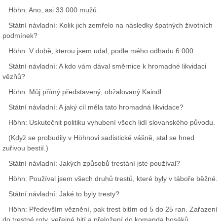
Höhn: Ano, asi 33 000 mužů.
Státní návladní: Kolik jich zemřelo na následky špatných životních
podmínek?
Höhn: V době, kterou jsem udal, podle mého odhadu 6 000.
Státní návladní: A kdo vám dával směrnice k hromadné likvidaci
vězňů?
Höhn: Můj přímý představený, obžalovaný Kaindl.
Státní návladní: A jaký cíl měla tato hromadná likvidace?
Höhn: Uskutečnit politiku vyhubení všech lidí slovanského původu.
(Když se probudily v Höhnovi sadistické vášně, stal se hned
zuřivou bestií.)
Státní návladní: Jakých způsobů trestání jste používal?
Höhn: Používal jsem všech druhů trestů, které byly v táboře běžné.
Státní návladní: Jaké to byly tresty?
Höhn: Především věznění, pak trest bitím od 5 do 25 ran. Zařazení
do trestné roty, veřejné bití a přeložení do komanda bosáků.