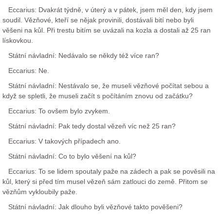
Eccarius: Dvakrát týdně, v úterý a v pátek, jsem měl den, kdy jsem
soudil. Vězňové, kteří se nějak provinili, dostávali bití nebo byli
věšeni na kůl. Při trestu bitím se uvázali na kozla a dostali až 25 ran
lískovkou.
Státní návladní: Nedávalo se někdy též více ran?
Eccarius: Ne.
Státní návladní: Nestávalo se, že museli vězňové počítat sebou a
když se spletli, že museli začít s počítáním znovu od začátku?
Eccarius: To ovšem bylo zvykem.
Státní návladní: Pak tedy dostal vězeň víc než 25 ran?
Eccarius: V takových případech ano.
Státní návladní: Co to bylo věšení na kůl?
Eccarius: To se lidem spoutaly paže na zádech a pak se pověsili na
kůl, který si před tím musel vězeň sám zatlouci do země. Přitom se
vězňům vykloubily paže.
Státní návladní: Jak dlouho byli vězňové takto pověšeni?