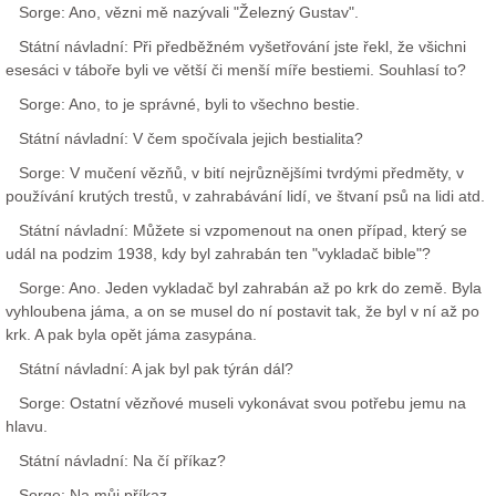
Sorge: Ano, vězni mě nazývali "Železný Gustav".
Státní návladní: Při předběžném vyšetřování jste řekl, že všichni
esesáci v táboře byli ve větší či menší míře bestiemi. Souhlasí to?
Sorge: Ano, to je správné, byli to všechno bestie.
Státní návladní: V čem spočívala jejich bestialita?
Sorge: V mučení vězňů, v bití nejrůznějšími tvrdými předměty, v
používání krutých trestů, v zahrabávání lidí, ve štvaní psů na lidi atd.
Státní návladní: Můžete si vzpomenout na onen případ, který se
udál na podzim 1938, kdy byl zahrabán ten "vykladač bible"?
Sorge: Ano. Jeden vykladač byl zahrabán až po krk do země. Byla
vyhloubena jáma, a on se musel do ní postavit tak, že byl v ní až po
krk. A pak byla opět jáma zasypána.
Státní návladní: A jak byl pak týrán dál?
Sorge: Ostatní vězňové museli vykonávat svou potřebu jemu na
hlavu.
Státní návladní: Na čí příkaz?
Sorge: Na můj příkaz.