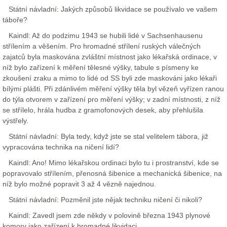
Státní návladní: Jakých způsobů likvidace se používalo ve vašem
táboře?
Kaindl: Až do podzimu 1943 se hubili lidé v Sachsenhausenu
střílením a věšením. Pro hromadné střílení ruských válečných
zajatců byla maskována zvláštní místnost jako lékařská ordinace, v
níž bylo zařízení k měření tělesné výšky, tabule s písmeny ke
zkoušení zraku a mimo to lidé od SS byli zde maskováni jako lékaři
bílými plášti. Při zdánlivém měření výšky těla byl vězeň vyřízen ranou
do týla otvorem v zařízení pro měření výšky; v zadní místnosti, z níž
se střílelo, hrála hudba z gramofonových desek, aby přehlušila
výstřely.
Státní návladní: Byla tedy, když jste se stal velitelem tábora, již
vypracována technika na ničení lidí?
Kaindl: Ano! Mimo lékařskou ordinaci bylo tu i prostranství, kde se
popravovalo střílením, přenosná šibenice a mechanická šibenice, na
níž bylo možné popravit 3 až 4 vězně najednou.
Státní návladní: Pozměnil jste nějak techniku ničení či nikoli?
Kaindl: Zavedl jsem zde někdy v polovině března 1943 plynové
komory jako zařízení k hromadné likvidaci.