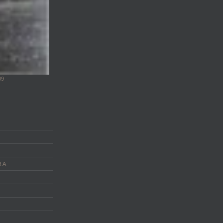
09
 A