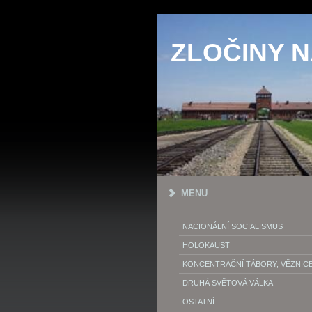
ZLOČINY 
MENU
NACIONÁLNÍ SOCIALISMUS
HOLOKAUST
KONCENTRAČNÍ TÁBORY, VĚZNIC
DRUHÁ SVĚTOVÁ VÁLKA
OSTATNÍ