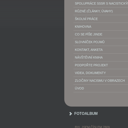
SPOLUPRÁCE SSSR S NACISTICK
RŮZNÉ (ČLÁNKY, ÚVAHY)
ŠKOLNÍ PRÁCE
KNIHOVNA
CO SE PÍŠE JINDE
SLOVNÍČEK POJMŮ
KONTAKT, ANKETA
NÁVŠTĚVNÍ KNIHA
PODPOŘTE PROJEKT
VIDEA, DOKUMENTY
ZLOČINY NACISMU V OBRAZECH
ÚVOD
FOTOALBUM
BYL JSEM ČÍSLEM 7809