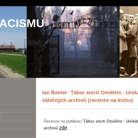
NACISMU
Ian Baxter: Tábor smrti Osvětim - Uniká
válečných archivů (recenze na knihu)
E
Recenze na publikaci
Tábor smrti Osvětim - Unikát
zde
archivů
.